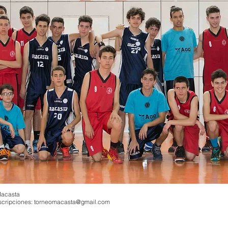
acasta
nscripciones:
torneomacasta@gmail.com